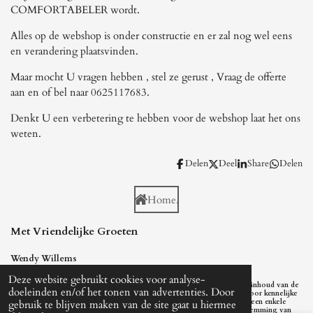
COMFORTABELER wordt.
Alles op de webshop is onder constructie en er zal nog wel eens
en verandering plaatsvinden.
Maar mocht U vragen hebben , stel ze gerust , Vraag de offerte
aan en of bel naar 0625117683.
Denkt U een verbetering te hebben voor de webshop laat het ons
weten.
Delen
Deel
Share
Delen
Home.
Met Vriendelijke Groeten
Wendy Willems
Deze website gebruikt cookies voor analyse-
Glazenschuifwandenconcurrent.nl heeft met grote zorg en aandacht de inhoud van de
doeleinden en/of het tonen van advertenties. Door
website samengesteld.Wij kunnen geen aansprakelijkheid accepteren voor kennelijke
typefouten. De inhoud van deze site in welke vorm dan ook, mag op geen enkele
gebruik te blijven maken van de site gaat u hiermee
wijze gebruikt of vermenigvuldigd worden zonder uitdrukkelijke toestemming van